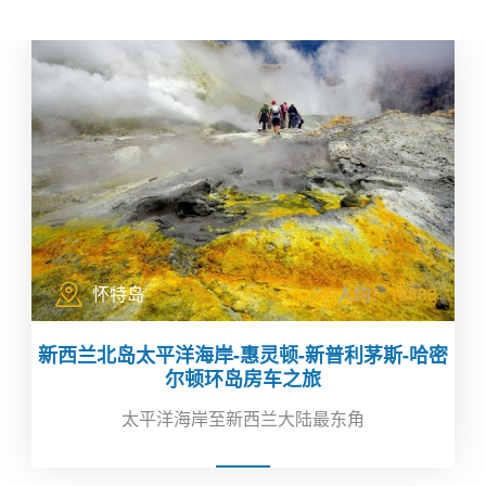
怀特岛
人均：
18888
新西兰北岛太平洋海岸-惠灵顿-新普利茅斯-哈密
尔顿环岛房车之旅
太平洋海岸至新西兰大陆最东角