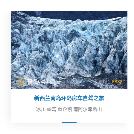
福克斯冰川
人均：
8888
新西兰南岛环岛房车自驾之旅
冰川 峡湾 蓝企鹅 南阿尔卑斯山