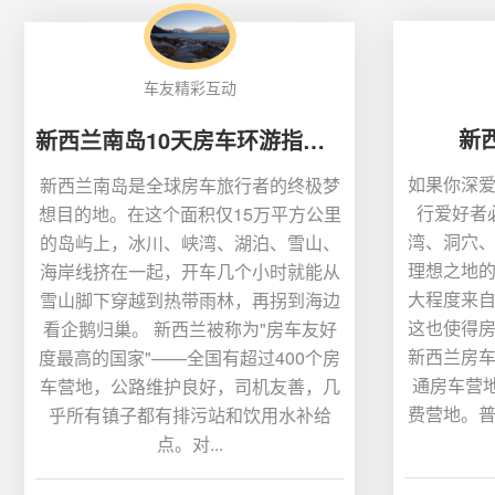
车友精彩互动
新
新西兰南岛10天房车环游指南：从基督城到皇后镇的终极路线
如果你深
新西兰南岛是全球房车旅行者的终极梦
行爱好者
想目的地。在这个面积仅15万平方公里
湾、洞穴
的岛屿上，冰川、峡湾、湖泊、雪山、
理想之地
海岸线挤在一起，开车几个小时就能从
大程度来
雪山脚下穿越到热带雨林，再拐到海边
这也使得
看企鹅归巢。 新西兰被称为"房车友好
新西兰房
度最高的国家"——全国有超过400个房
通房车营地
车营地，公路维护良好，司机友善，几
费营地。
乎所有镇子都有排污站和饮用水补给
点。对...