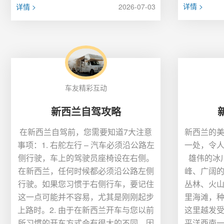
详情 >
详情 >
2026-07-03
车友精彩互动
新西兰自驾攻略
在新西兰自驾前，您需要知道7大注意
新西兰的
事项：1. 右舵左行 – 汽车必须沿公路左
一处，令
侧行驶，车上的驾驶员座椅设在右侧。
雄伟的冰
在新西兰，任何时候都必须沿公路左侧
峰、广阔
行驶。如果您习惯于右侧行车，要记住
丛林、火
这一点可能并不容易，尤其是刚刚起步
里海滩，
上路时。2. 由于在新西兰开车与您以前
这里越发
所习惯的开车方式会有很大的不同，因
平洋西南