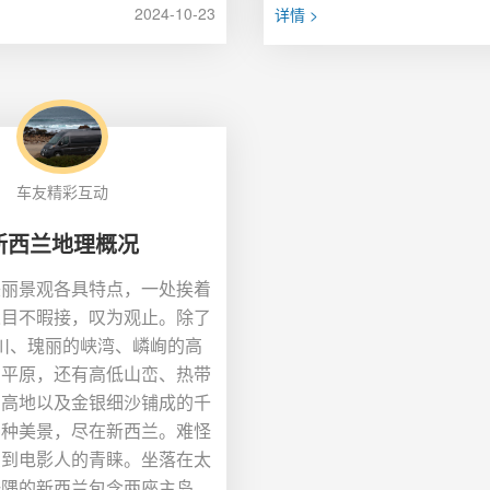
2024-10-23
详情 >
车友精彩互动
新西兰地理概况
美丽景观各具特点，一处挨着
人目不暇接，叹为观止。除了
川、瑰丽的峡湾、嶙峋的高
的平原，还有高低山峦、热带
山高地以及金银细沙铺成的千
种种美景，尽在新西兰。难怪
受到电影人的青睐。坐落在太
一隅的新西兰包含两座主岛，