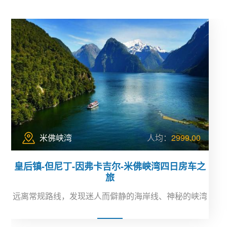
米佛峡湾
人均：
2999.00
皇后镇-但尼丁-因弗卡吉尔-米佛峡湾四日房车之
旅
远离常规路线，发现迷人而僻静的海岸线、神秘的峡湾