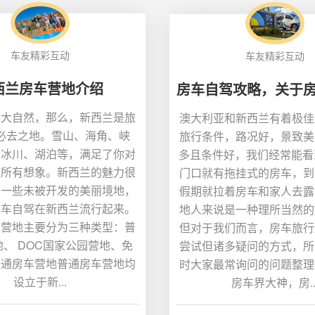
车友精彩互动
车友精彩互动
西兰房车营地介绍
爱大自然，那么，新西兰是旅
澳大利亚和新西兰有着极佳
必去之地。雪山、海角、峡
旅行条件，路况好，景致美
、冰川、湖泊等，满足了你对
多且条件好，我们经常能看到l
的所有想象。新西兰的魅力很
门口就有拖挂式的房车，到
自一些未被开发的美丽境地，
假期就拉着房车和家人去露
房车自驾在新西兰流行起来。
地人来说是一种理所当然的
车营地主要分为三种类型：普
但对于我们而言，房车旅行
、 DOC国家公园营地、免
尝试但诸多疑问的方式，所
普通房车营地普通房车营地均
时大家最常询问的问题整理
设立于新...
房车界大神，房..