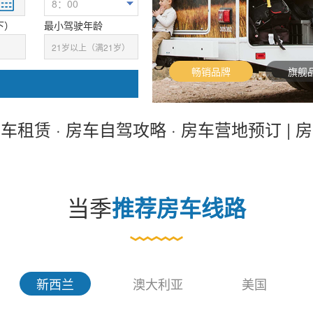
下）
最小驾驶年龄
畅销品牌
旗舰
车租赁 · 房车自驾攻略 · 房车营地预订 | 
当季
推荐房车线路
新西兰
澳大利亚
美国