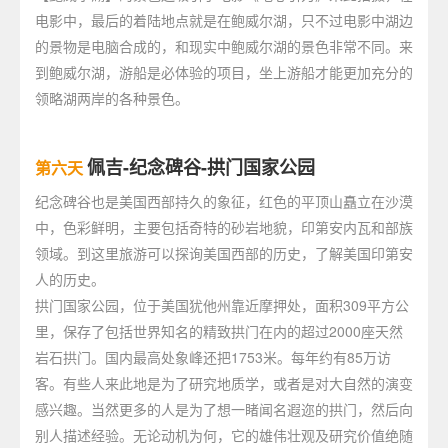
电影中，最后的着陆地点就是在鲍威尔湖，只不过电影中湖边
的景物是电脑合成的，和现实中鲍威尔湖的景色非常不同。来
到鲍威尔湖，游船是必体验的项目，坐上游船才能更加充分的
领略湖两岸的各种景色。
佩吉-纪念碑谷-拱门国家公园
第六天
纪念碑谷也是美国西部持久的象征，红色的平顶山矗立在沙漠
中，色彩鲜明，主要包括奇特的砂岩地貌，印第安内瓦和部族
领域。到这里旅游可以探询美国西部的历史，了解美国印第安
人的历史。
拱门国家公园，位于美国犹他州靠近摩押处，面积309平方公
里，保存了包括世界知名的精致拱门在内的超过2000座天然
岩石拱门。国内最高处象峰还把1753米。每年约有85万访
客。有些人来此地是为了研究地质学，或者是对大自然的演变
感兴趣。当然更多的人是为了想一睹闻名遐迩的拱门，然后向
别人描述经验。无论动机为何，它的雄伟壮观及研究价值绝随