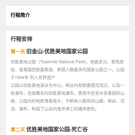
行程简介
行程安排
旧金山-优胜美地国家公园
第一天
优胜美地公园（Yosemite National Park)，地貌多元，景色绝
佳，是美国西部最美丽、参观人数最多的国家公园之一。公园
于1984年 列入世界遗产
公园以优胜美地溪谷为中心，峡谷内有默塞德河流过，以及一
些瀑布，包括著名的优胜美地瀑布。景观中还有许多美丽的山
峰，公园内的地势落差极大，不断映入眼帘的山峰、峡谷、河
流、瀑布，构成了山谷内鬼斧神工的雄伟景色。
优胜美地国家公园-死亡谷
第二天