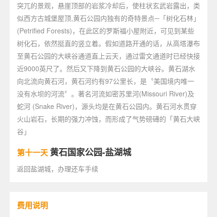
突兀的景观，悬崖顶部的岩浆冷却后，使柱状玄武岩露出，类
似西方古城堡屋顶,黄石公园内独有的奇特景点─「树化石林」
(Petrified Forests)，在此区的罗斯福小屋附近，可见到某些
树化石，依然挺直的竖立着。假如道路开通的话，从高塔瀑布
至黄石公园的大峡谷通道直上云天，通过雷文通道时已经快接
近9000英尺了。然后又下降到黄石公园的大峡谷。黄石湖水
向北流向黄石河，黄石河约有97公里长，是〝美国境内唯一
没有水坝的河流〞。著名河流如密苏里河(Missouri River)及
蛇河 (Snake River)，源头均是在黄石公园内。黄石河水贯穿
火山岩石，长期的强力冲蚀，而形成了气势磅礡的「黄石大峡
谷」
黄石国家公园-盐湖城
第十一天
返回盐湖城，办理还车手续
费用说明