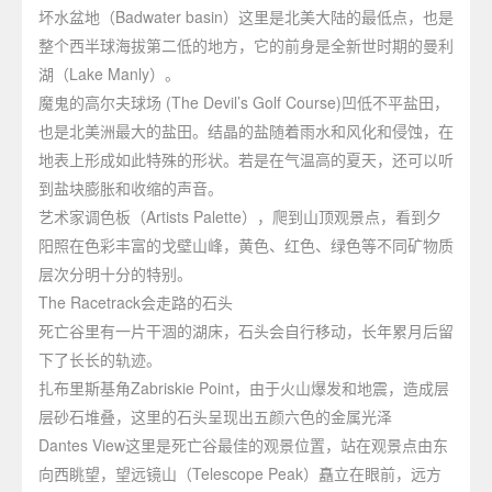
坏水盆地（Badwater basin）这里是北美大陆的最低点，也是
整个西半球海拔第二低的地方，它的前身是全新世时期的曼利
湖（Lake Manly）。
魔鬼的高尔夫球场 (The Devil’s Golf Course)凹低不平盐田，
也是北美洲最大的盐田。结晶的盐随着雨水和风化和侵蚀，在
地表上形成如此特殊的形状。若是在气温高的夏天，还可以听
到盐块膨胀和收缩的声音。
艺术家调色板（Artists Palette），爬到山顶观景点，看到夕
阳照在色彩丰富的戈壁山峰，黄色、红色、绿色等不同矿物质
层次分明十分的特别。
The Racetrack会走路的石头
死亡谷里有一片干涸的湖床，石头会自行移动，长年累月后留
下了长长的轨迹。
扎布里斯基角Zabriskie Point，由于火山爆发和地震，造成层
层砂石堆叠，这里的石头呈现出五颜六色的金属光泽
Dantes View这里是死亡谷最佳的观景位置，站在观景点由东
向西眺望，望远镜山（Telescope Peak）矗立在眼前，远方