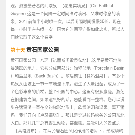
观。游览最著名的间歇泉─【老忠实喷泉】(Old Faithful
Geyser) 这是一个间隔一定时间准时喷出、又准时停息的喷
泉。20年前每半小时喷一次，以后间隔时间慢慢延长，现在
每一小时半左右喷一次。因为它时间遵守得如此忠实，所以人
们给它取了这么个名字。
黄石国家公园
第十天
黄石国家公园上八环【诺丽斯间歇泉盆地】,这里是黄石地热
最活跃的地方。它被分成两部分：陶瓷盆地（Porcelain Basin
）和后盆地（Back Basin）。随后前往【猛犸温泉】，有多个
热泉从山坡上一节一节地流下来，滋生了大量细菌，成为了一
个色彩丰富的阶梯，整个公园的中心。这里有很多麋鹿，游荡
在旧建筑之间。如果运气好的话，您能看到一整群。您可以漫
步在猛犸湖一直在变的梯形地形上，欣赏溶洞和温泉。离开猛
犸，我们开向【卢瑟福塔】。那儿是穿过拉玛峡谷的公园东北
入口。那儿几乎总有野生动物，甚至熊。最吸引人的景点之
─【高塔瀑布】，在两旁岩石因风化作用的陪衬下，形成嶙峋