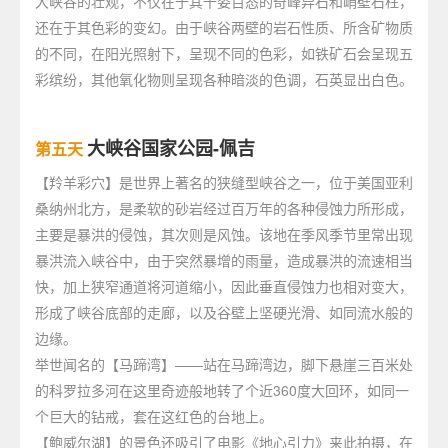
大峡谷的壮观，不仅在于其千姿百态的奇峰异石和峭壁石柱，
还在于其色彩的变幻。由于峡谷两壁的岩石性质、所含矿物质
的不同，在阳光照射下，呈现不同的色彩，如铁矿石会呈现五
彩缤纷，其他氧化物则呈现各种暗淡的色调，石英显出白色。
大峡谷国家公园-佩吉
第五天
【羚羊彩穴】是世界上著名的狭缝型峡谷之一，位于美国亚利
桑纳州北方，是柔软的砂岩经过百万年的各种侵蚀力所形成，
主要是暴洪的侵蚀，其次则是风蚀。该地在季风季节里常出现
暴洪流入峡谷中，由于突然暴增的雨量，造成暴洪的流速相当
快，加上狭窄通道将河道缩小，因此垂直侵蚀力也相对变大，
形成了峡谷底部的走廊，以及谷壁上坚硬光滑、如同流水般的
边缘。
举世闻名的【马蹄湾】——站在马蹄湾边，脚下悬崖三百米处
的科罗拉多河在这里奇迹般地转了个近360度大回环，如同一
个巨大的钻戒，套在这红色的台地上。
【鲍威尔湖】的景色还吸引了电影《地心引力》来此拍摄，在