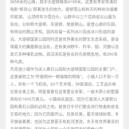
3658米的山峰，其中大提顿峰高4198米。这里有李安导演的
电影“断背山”原著发生的地方。提顿雪山和秋天的桦树点缀着
珍妮湖。 山顶终年为雪白头，山群中以三个花岗岩尖山最为
突出，分别称大提顿、东提顿、南提顿山。是登山者的乐园，
有特设的爬山学校。园内存留一系列冰川及由冰川形成的湖
泊。大提顿国家公园同时还是世界著名的野生生态系统，是全
球最大的麋鹿群出没处，还有美洲野牛、羚羊、貂、河狸以及
其它多种哺乳动物。其沼泽区是有名的鸟类栖息地，有200多
种鸟类。
杰克逊小镇作为进入黄石公园和大提顿国家公园的主要门户，
这里被称之为“怀俄明州一颗璀璨的明珠”。 小镇人口不到一万
人，却有一个飞机场，20个艺术馆，38家酒店。工艺品价格
位居全美之首。明星富豪在这里置业安家，一座木质小别墅最
高标价1600万美元。 小镇闻名遐迩，因为它是进入大提顿公
园和黄石公园的必经之地，是昔日牛仔们聚会进行牲畜和皮毛
交易的地方；因为它四面环山，风景优美，夏天坡绿树翠，冬
天银装素裹；也因为这里夏天有蛇河漂流，冬天有世界著名的
天然滑雪场；还因为小镇有一个名扬四海的鹿角公园