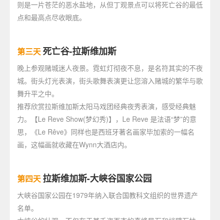
则是一片苍茫的恶水盐地，从但丁观景点可以将死亡谷的最低
点和最高点尽收眼底。
死亡谷-拉斯维加斯
第三天
晚上参观赌城迷人夜景。霓虹灯彻夜不息，是名符其实的不夜
城。街头灯光表演，街头歌舞表演更让您溶入赌城的繁华与歌
舞升平之中。
推荐欣赏拉斯维加斯太阳马戏团经典夜秀表演，感受经典魅
力。【Le Reve Show(梦幻秀)】，Le Reve 是法语“梦”的意
思，《Le Rêve》同样也是西班牙著名画家毕加索的一幅名
画，这幅画就收藏在Wynn大酒店内。
拉斯维加斯-大峡谷国家公园
第四天
大峡谷国家公园在1979年纳入联合国教科文组织的世界遗产
名单。