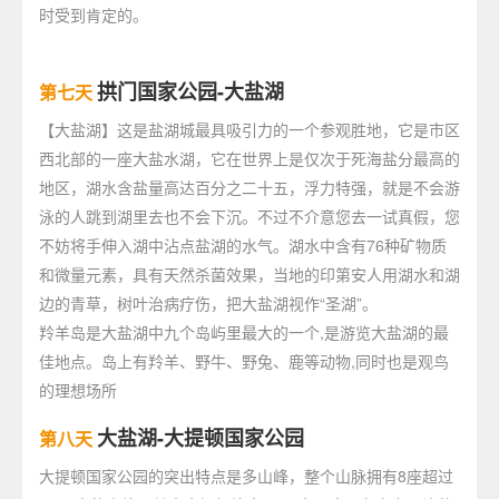
时受到肯定的。
拱门国家公园-大盐湖
第七天
【大盐湖】这是盐湖城最具吸引力的一个参观胜地，它是市区
西北部的一座大盐水湖，它在世界上是仅次于死海盐分最高的
地区，湖水含盐量高达百分之二十五，浮力特强，就是不会游
泳的人跳到湖里去也不会下沉。不过不介意您去一试真假，您
不妨将手伸入湖中沾点盐湖的水气。湖水中含有76种矿物质
和微量元素，具有天然杀菌效果，当地的印第安人用湖水和湖
边的青草，树叶治病疗伤，把大盐湖视作“圣湖”。
羚羊岛是大盐湖中九个岛屿里最大的一个,是游览大盐湖的最
佳地点。岛上有羚羊、野牛、野兔、鹿等动物,同时也是观鸟
的理想场所
大盐湖-大提顿国家公园
第八天
大提顿国家公园的突出特点是多山峰，整个山脉拥有8座超过