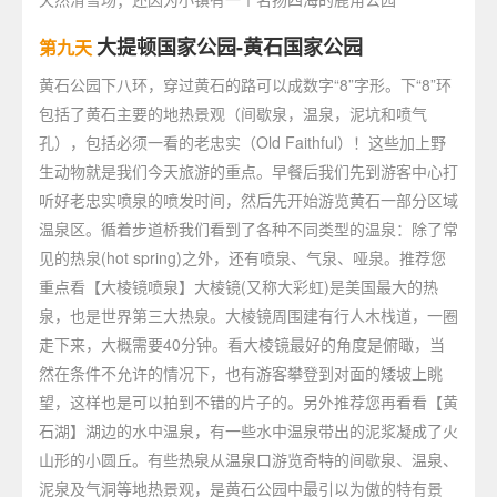
大提顿国家公园-黄石国家公园
第九天
黄石公园下八环，穿过黄石的路可以成数字“8”字形。下“8”环
包括了黄石主要的地热景观（间歇泉，温泉，泥坑和喷气
孔），包括必须一看的老忠实（Old Faithful）！这些加上野
生动物就是我们今天旅游的重点。早餐后我们先到游客中心打
听好老忠实喷泉的喷发时间，然后先开始游览黄石一部分区域
温泉区。循着步道桥我们看到了各种不同类型的温泉：除了常
见的热泉(hot spring)之外，还有喷泉、气泉、哑泉。推荐您
重点看【大棱镜喷泉】大棱镜(又称大彩虹)是美国最大的热
泉，也是世界第三大热泉。大棱镜周围建有行人木栈道，一圈
走下来，大概需要40分钟。看大棱镜最好的角度是俯瞰，当
然在条件不允许的情况下，也有游客攀登到对面的矮坡上眺
望，这样也是可以拍到不错的片子的。另外推荐您再看看【黄
石湖】湖边的水中温泉，有一些水中温泉带出的泥浆凝成了火
山形的小圆丘。有些热泉从温泉口游览奇特的间歇泉、温泉、
泥泉及气洞等地热景观，是黄石公园中最引以为傲的特有景